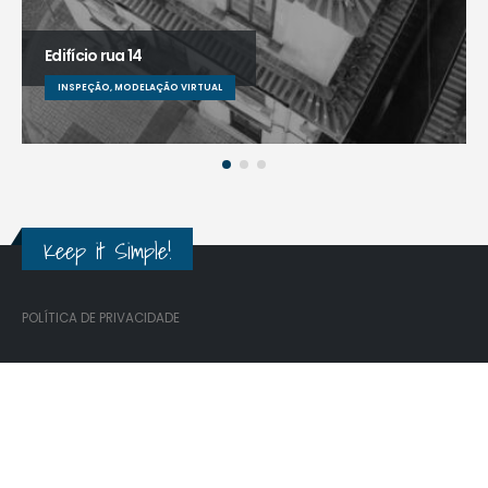
Edifício rua 14
INSPEÇÃO, MODELAÇÃO VIRTUAL
Keep it Simple!
POLÍTICA DE PRIVACIDADE
CONTATOS
Rua 35, 313, Espinho, Portugal
(+351) 918 685 425
info@simpleworks.pt